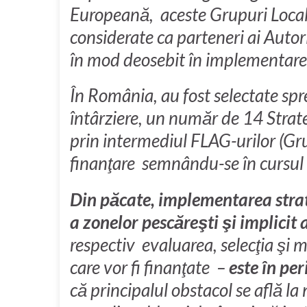
Europeană, aceste Grupuri Locale
considerate ca parteneri ai Autor
în mod deosebit în implementarea
În România, au fost selectate spre
întârziere, un număr de 14 Strat
prin intermediul FLAG-urilor (Gru
finanţare semnându-se în cursul l
Din păcate, implementarea strate
a zonelor pescăreşti şi implicit
respectiv evaluarea, selecţia şi 
care vor fi finanţate –
este în per
că principalul obstacol se află la 