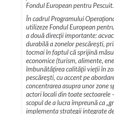
Fondul European pentru Pescuit.
În cadrul Programului Operaţiona
utilizeze Fondul European pentru
a două direcţii importante: acvac
durabilă a zonelor pescăreşti, pr
tocmai în faptul că sprijină măsu
economice (turism, alimente, ener
îmbunătăţirea calităţii vieţii în z
pescăreşti, cu accent pe abordare
concentrarea asupra unor zone sp
actori locali din toate sectoarele –
scopul de a lucra împreună ca „gr
implementa strategii integrate de