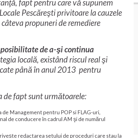
tanţă, fapt pentru care vă supunem
 Locale Pescăreşti privitoare la cauzele
şi câteva propuneri de remediere
posibilitate de a-şi continua
tegia locală, existând riscul real şi
locate până în anul 2013 pentru
a de fapt sunt următoarele:
a de Management pentru POP si FLAG-uri,
nal de conducere în cadrul AM şi de numărul
priveşte redactarea setului de proceduri care stau la