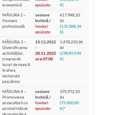
economică
epuizate
€)
MĂSURA 2 –
sesiune
617.948,10
Formare
închisă /
lei
profesională
fonduri
(135.088,34
epuizate
€)
MĂSURA 3 –
10.12.2022
1.478.250,96
Diversificarea
-
lei
activităților,
20.11.2022
(298.859,94
crearea de
ora 07:00
€)
locuri de muncă
în afara
sectorului
pescăresc
MĂSURA 4 –
sesiune
370.972,50
Promovarea
închisă /
lei
acvaculturii cu
fonduri
(75.000,00
un nivel ridicat
epuizate
€)*
de protecție a