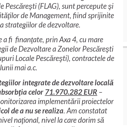
 Pescăreşti (FLAG), sunt percepute şi
ităţilor de Management, fiind sprijinite
 strategiilor de dezvoltare.
 a fi finanţate, prin Axa 4, cu mare
egii de Dezvoltare a Zonelor Pescăreşti
puri Locale Pescăreşti), contractele de
unii mai a.c.
giilor integrate de dezvoltare locală
 absorbţia celor
71.970.282
EUR
–
monitorizarea implementării proiectelor
icol de a nu se realiza
. Am constatat
nivel naţional, nivel la care dorim să