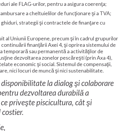
uri ale FLAG-urilor, pentru a asigura coerenţa;
rambursare a cheltuielilor de funcţionare şi a TVA;
ghiduri, strategii şi contractele de finanţare cu
uit al Uniunii Europene, precum şi în cadrul grupurilor
ntinuării finanţării Axei 4, şi oprirea sistemului de
a temporară sau permanentă a activităţilor de
sţine dezvoltarea zonelor pescăreşti (prin Axa 4),
late economic şi social. Sistemul de compensaţii,
e, nici locuri de muncă şi nici sustenabilitate.
isponibilitate la dialog şi colaborare
 pentru dezvoltarea durabilă a
ce priveşte piscicultura, cât şi
 costier.
e,