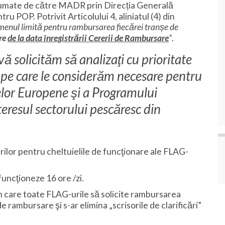
sumate de către MADR prin Direcția Generală
POP. Potrivit Articolului 4, aliniatul (4) din
menul limită pentru rambursarea fiecărei tranșe de
re
de la data înregistrării Cererii de Rambursare
”
.
ă solicităm să analizaţi cu prioritate
 pe care le considerăm necesare pentru
lor Europene şi a Programului
teresul sectorului pescăresc din
ilor pentru cheltuielile de funcţionare ale FLAG-
 funcţioneze 16 ore /zi.
n care toate FLAG-urile să solicite rambursarea
e rambursare şi s-ar elimina „scrisorile de clarificări”