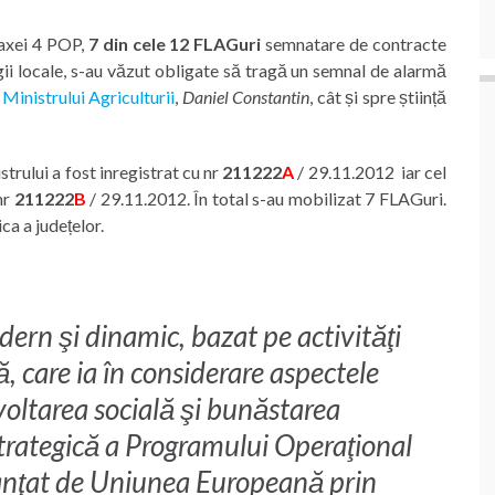
 axei 4 POP,
7 din cele 12 FLAGuri
semnatare de contracte
locale, s-au văzut obligate să tragă un semnal de alarmă
t
Ministrului Agriculturii
,
Daniel Constantin
, cât și spre știință
trului a fost inregistrat cu nr
211222
A
/ 29.11.2012 iar cel
nr
211222
B
/ 29.11.2012. În total s-au mobilizat 7 FLAGuri.
ca a județelor.
dern şi dinamic, bazat pe activităţi
, care ia în considerare aspectele
voltarea socială şi bunăstarea
trategică a Programului Operaţional
anţat de Uniunea Europeană prin