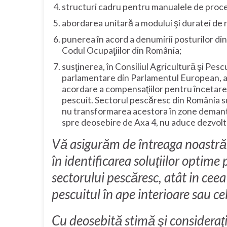
structuri cadru pentru manualele de proced
abordarea unitară a modului şi duratei de 
punerea în acord a denumirii posturilor din 
Codul Ocupaţiilor din România;
susţinerea, în Consiliul Agricultură şi Pesc
parlamentare din Parlamentul European, a co
acordare a compensaţiilor pentru încetare
pescuit. Sectorul pescăresc din România su
nu transformarea acestora în zone demante
spre deosebire de Axa 4, nu aduce dezvoltar
Vă asigurăm de întreaga noastră d
în identificarea soluţiilor optime
sectorului pescăresc, atât in ceea 
pescuitul în ape interioare sau cel
Cu deosebită stimă şi consideraţi