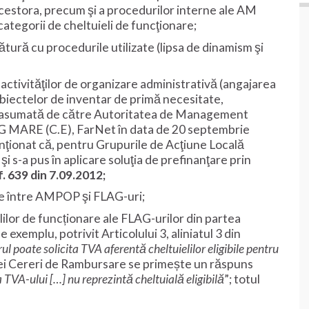
cestora, precum şi a procedurilor interne ale AM
ategorii de cheltuieli de funcţionare;
tură cu procedurile utilizate (lipsa de dinamism şi
ctivităţilor de organizare administrativă (angajarea
a obiectelor de inventar de primă necesitate,
aţie asumată de către Autoritatea de Management
DG MARE (C.E), FarNet în data de 20 septembrie
ţionat că, pentru Grupurile de Acţiune Locală
i s-a pus în aplicare soluţia de prefinanţare prin
. 639 din 7.09.2012;
ice între AMPOP şi FLAG-uri;
lilor de funcționare ale FLAG-urilor din partea
xemplu, potrivit Articolului 3, aliniatul 3 din
ul poate solicita TVA aferentă cheltuielilor eligibile pentru
nei Cereri de Rambursare se primește un răspuns
VA-ului […] nu reprezintă cheltuială eligibilă
”; totul