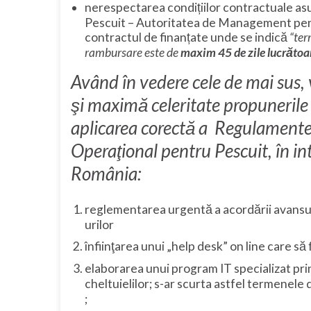
nerespectarea condițiilor contractuale a
Pescuit – Autoritatea de Management pentru 
contractul de finanțate unde se indică
“ter
rambursare este de
maxim 45 de zile lucrătoa
Având în vedere cele de mai sus, v
şi maximă celeritate propunerile
aplicarea corectă a Regulamente
Operaţional pentru Pescuit, în in
România:
reglementarea urgentă a acordării avansur
urilor
înfiinţarea unui „help desk” on line care să
elaborarea unui program IT specializat pri
cheltuielilor; s-ar scurta astfel termenele d
;