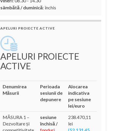
vineri
: 08.30 - 14.30
sâmbătă / duminică
: închis
APELURI PROIECTE ACTIVE
APELURI PROIECTE
ACTIVE
Denumirea
Perioada
Alocarea
Măsurii
sesiunii de
indicativa
depunere
pe sesiune
lei/euro
MĂSURA 1 –
sesiune
238.470,11
Dezvoltare și
închisă /
lei
competitivitate
fonduri
(52.131,45