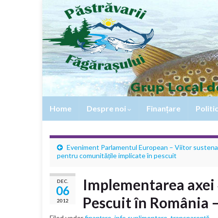
Home
Despre noi
Finanțare
Politi
Eveniment Parlamentul European – Viitor sustena
pentru comunitățile implicate în pescuit
Implementarea axei 
DEC.
06
Pescuit în România 
2012
Filed under
finanțare
,
info suplimentare
,
transparență