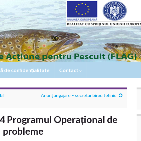
că de confidențialitate
Contact
bil
Anunț angajare – secretar birou tehnic
4 Programul Operațional de
– probleme