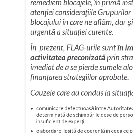
remediem blocajele, în primă ins
atenţiei consideraţiile Grupurilor
blocajului în care ne aflăm, dar 
urgentă a situaţiei curente.
În prezent, FLAG-urile sunt
în im
activitatea preconizată
prin stra
imediat de a se pierde sumele a
finanţarea strategiilor aprobate.
Cauzele care au condus la situaţi
comunicare defectuoasă între Autoritate
determinată de schimbările dese de perso
insuficient de experţi;
o abordare lipsită de coerenţă în ceea ce 