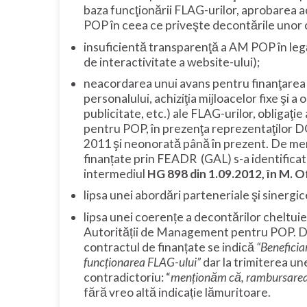
baza funcţionării FLAG-urilor, aprobarea a
POP în ceea ce priveşte decontările unor c
insuficientă transparenţă a AM POP în legă
de interactivitate a website-ului);
neacordarea unui avans pentru finanţarea a
personalului, achiziţia mijloacelor fixe şi 
publicitate, etc.) ale FLAG-urilor, oblig
pentru POP, în prezenţa reprezentaţilor 
2011 şi neonorată până în prezent. De men
finanțate prin FEADR (GAL) s-a identificat ş
intermediul
HG 898 din 1.09.2012, în M. Of
lipsa unei abordări parteneriale şi sinerg
lipsa unei coerențe a decontărilor cheltuie
Autorității de Management pentru POP. De e
contractul de finanțate se indică
“Beneficiar
funcționarea FLAG-ului”
dar la trimiterea u
contradictoriu: “
menționăm că, rambursarea T
fără vreo altă indicație lămuritoare.