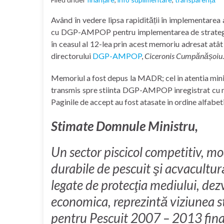
Având în vedere lipsa rapidității în implementarea
cu DGP-AMPOP pentru implementarea de strategii 
în ceasul al 12-lea prin acest memoriu adresat atâ
directorului
DGP-AMPOP
,
Ciceronis Cumpănășoiu
.
Memoriul a fost depus la MADR; cel in atentia minis
transmis spre stiinta DGP-AMPOP inregistrat cu 
Paginile de accept au fost atasate in ordine alfabeti
Stimate Domnule Ministru,
Un sector piscicol competitiv, mo
durabile de pescuit şi acvacultură
legate de protecţia mediului, dez
economica, reprezintă viziunea s
pentru Pescuit 2007 – 2013 fin