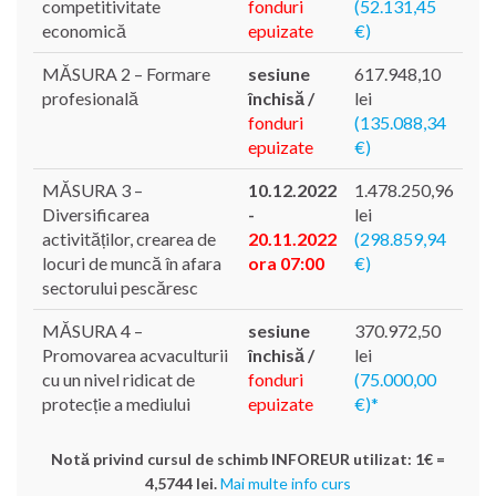
competitivitate
fonduri
(52.131,45
economică
epuizate
€)
MĂSURA 2 – Formare
sesiune
617.948,10
profesională
închisă /
lei
fonduri
(135.088,34
epuizate
€)
MĂSURA 3 –
10.12.2022
1.478.250,96
Diversificarea
-
lei
activităților, crearea de
20.11.2022
(298.859,94
locuri de muncă în afara
ora 07:00
€)
sectorului pescăresc
MĂSURA 4 –
sesiune
370.972,50
Promovarea acvaculturii
închisă /
lei
cu un nivel ridicat de
fonduri
(75.000,00
protecție a mediului
epuizate
€)*
Notă privind cursul de schimb INFOREUR utilizat: 1€ =
4,5744 lei.
Mai multe info curs