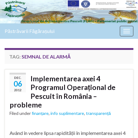
Păstrăvarii Făgărașului
Togg
navig
TAG:
SEMNAL DE ALARMĂ
Implementarea axei 4
DEC.
06
Programul Operațional de
2012
Pescuit în România –
probleme
Filed under
finanțare
,
info suplimentare
,
transparență
Având în vedere lipsa rapidității în implementarea axei 4