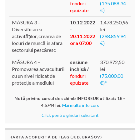
fonduri
(135.088,34
epuizate
€)
MĂSURA 3 –
10.12.2022
1.478.250,96
Diversificarea
-
lei
activităților, crearea de
20.11.2022
(298.859,94
locuri de muncă în afara
ora 07:00
€)
sectorului pescăresc
MĂSURA 4 –
sesiune
370.972,50
Promovarea acvaculturii
închisă /
lei
cu un nivel ridicat de
fonduri
(75.000,00
protecție a mediului
epuizate
€)*
Notă privind cursul de schimb INFOREUR utilizat: 1€ =
4,5744 lei.
Mai multe info curs
Click pentru ghiduri solicitant
HARTA ACOPERITĂ DE FLAG (JUD. BRAȘOV)