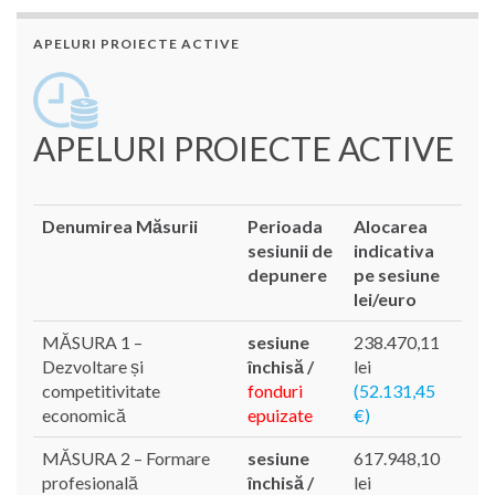
APELURI PROIECTE ACTIVE
APELURI PROIECTE ACTIVE
Denumirea Măsurii
Perioada
Alocarea
sesiunii de
indicativa
depunere
pe sesiune
lei/euro
MĂSURA 1 –
sesiune
238.470,11
Dezvoltare și
închisă /
lei
competitivitate
fonduri
(52.131,45
economică
epuizate
€)
MĂSURA 2 – Formare
sesiune
617.948,10
profesională
închisă /
lei