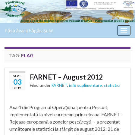
Păstrăvarii Făgărașului
Togg
navig
TAG:
FLAG
FARNET – August 2012
SEPT.
03
Filed under
FARNET
,
info suplimentare
,
statistici
2012
Axa 4 din Programul Operațional pentru Pescuit,
implementată la nivel european, prin rețeaua FARNET –
Reţeaua europeană a zonelor pescăreşti – a prezentat
următoarele statistici la sfârșit de august 2012: 21 de