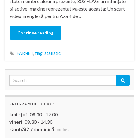
state membre ale unii prezente; 303 FLAG-uri înființate
și active Imagine reprezentativa este aceasta: Un scurt
video in engleză pentru Axa 4 de …
Continue reading
FARNET
,
flag
,
statistici
PROGRAM DE LUCRU:
luni - joi
: 08.30 - 17.00
vineri
: 08.30 - 14.30
sâmbătă / duminică
: închis